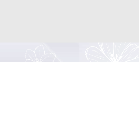
ne
com/zamenote.namytran
-
lý khiếu nại