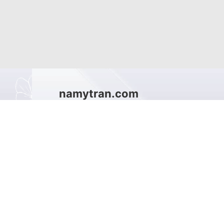
namytran.com
Địa chỉ trụ sở chính: Văn phòng onli
Số điện thoại: 0901514900
Email: namygloballtd@gmail.com
ÔI
Facebook:
https://www.facebook.
-----------------------------------------
Chính sách thanh toán - Chính sách xử 