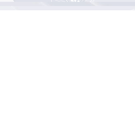
namytran.com
Địa chỉ trụ sở chính: Văn phòng online
Số điện thoại: 0901514900
Email: namygloballtd@gmail.com
Facebook:
https://www.facebook.com/zamenote.
------------------------------------------
Chính sách thanh toán - Chính sách xử lý khiếu
nại
Chính sách kiểm hàng - Chính sách đổi trả hoàn
tiền - Chính sách bảo mật thông tin