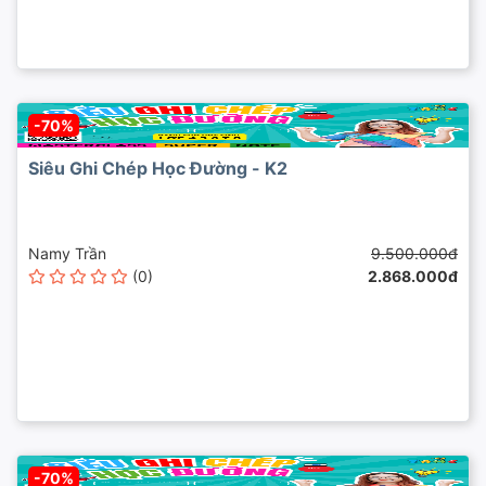
-70%
Siêu Ghi Chép Học Đường - K2
Namy Trần
9.500.000đ
(0)
2.868.000đ
-70%