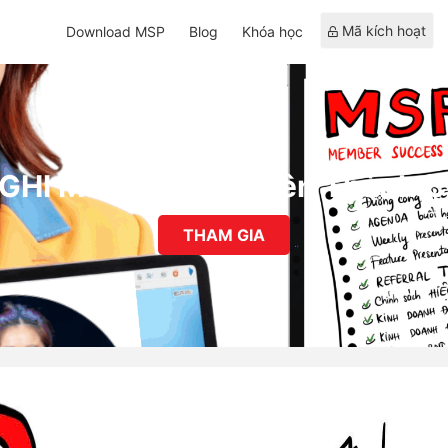
Mã kích hoạt
Download MSP
Blog
Khóa học
GHI MSP - Thành viên Thành 
THAM GIA