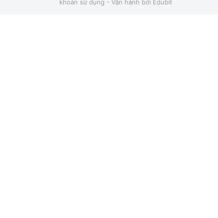
khoản sử dụng
- Vận hành bởi
Edubit